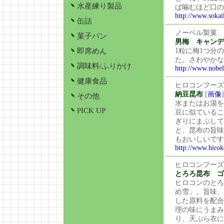
水産練り製品
ば噛むほど口の
http://www.sokai
缶詰
ノーベル製菓
菓子パン
男梅 キャンデ
即席めん
1粒に梅1つ分
た。さわやかな
調味料/ふりかけ
http://www.nobel
健康食品
ヒロコンフーズ
納豆昆布
[
画像
]
その他
水またはお湯を
PICK UP
豆に似ているこ
ぎりにまぶして
と、昆布の旨味
もおいしいです
http://www.hirok
ヒロコンフーズ
とろろ昆布 ゴ
ヒロコンのとろ
め雪」。旨味、
した原料を配合
理の味にうまみ
り、天ぷら衣に