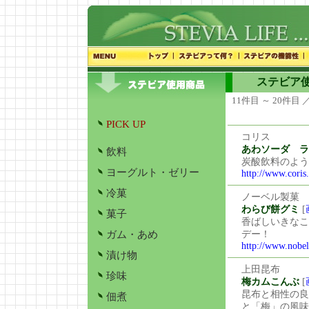
ステビア使用
11件目 ～ 20件目 
PICK UP
コリス
あわソーダ ラ
飲料
炭酸飲料のよう
ヨーグルト・ゼリー
http://www.coris.
冷菓
ノーベル製菓
わらび餅グミ
[
菓子
香ばしいきなこ
ガム・あめ
デー！
http://www.nobel
漬け物
上田昆布
珍味
梅カムこんぶ
[
昆布と相性の良
佃煮
と「梅」の風味