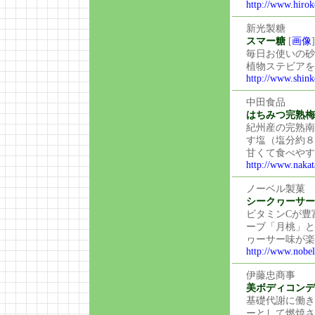
http://www.hirok
新光製糖
スマー糖
[
画像
]
毎日お使いの砂
植物ステビアを
http://www.shink
中田食品
はちみつ完熟梅
紀州産の完熟南
す塩（塩分約８
甘くて食べやす
http://www.nakat
ノーベル製菓
シークヮーサー
ビタミンCが豊
ーブ「月桃」と
ヮーサー味が楽
http://www.nobel
伊藤忠商事
美ボディコンデ
基礎代謝に働き
ーとして燃焼さ